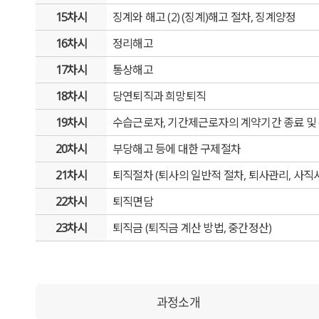
15차시
징계와 해고 (2) (징계)해고 절차, 징계양정
16차시
정리해고
17차시
통상해고
18차시
당연퇴직과 희망퇴직
19차시
수습근로자, 기간제근로자의 계약기간 종료 및
20차시
부당해고 등에 대한 구제절차
21차시
퇴직절차 (퇴사의 일반적 절차, 퇴사관리, 사직서
22차시
퇴직면담
23차시
퇴직금 (퇴직금 계산 방법, 중간정산)
과정소개